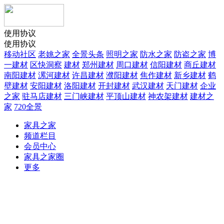
使用协议
使用协议
移动社区
老姚之家
全景头条
照明之家
防水之家
防盗之家
博
一建材
区快洞察
建材
郑州建材
周口建材
信阳建材
商丘建材
南阳建材
漯河建材
许昌建材
濮阳建材
焦作建材
新乡建材
鹤
壁建材
安阳建材
洛阳建材
开封建材
武汉建材
天门建材
企业
之家
驻马店建材
三门峡建材
平顶山建材
神农架建材
建材之
家
720全景
家具之家
频道栏目
会员中心
家具之家圈
更多