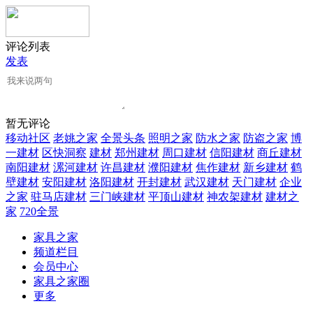
评论列表
发表
暂无评论
移动社区
老姚之家
全景头条
照明之家
防水之家
防盗之家
博
一建材
区快洞察
建材
郑州建材
周口建材
信阳建材
商丘建材
南阳建材
漯河建材
许昌建材
濮阳建材
焦作建材
新乡建材
鹤
壁建材
安阳建材
洛阳建材
开封建材
武汉建材
天门建材
企业
之家
驻马店建材
三门峡建材
平顶山建材
神农架建材
建材之
家
720全景
家具之家
频道栏目
会员中心
家具之家圈
更多