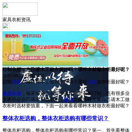
家具衣柜资讯
订制衣柜，自己请木工做衣柜好吗？哪种木材做衣柜最好呢？
2019-08-22 浏览:
750
订制
衣柜
，自己请木工做衣柜好吗？哪种
木材
做衣柜最好呢？
家居
装修
，每家每户必不可少的肯定是衣柜订制，也有很多业
主表示会自己请木工做衣柜，
建材
之家提醒大家自己请木工做
衣柜时选材要慎重，下面一起来看看哪种木材做衣柜最好呢？
整体衣柜选购，整体衣柜选购有哪些常识？
整体衣柜选购，整体衣柜选购有哪些常识？第一、首先看整体