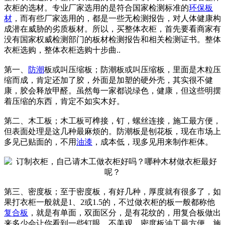
衣柜的选材。专业厂家选用的是符合国家检测标准的
环保
板
材
，而有些厂家选用的，都是一些无检测报告，对人体健康构
成潜在威胁的劣质板材。所以，买整体衣柜，首先要看商家有
没有国家权威检测部门的板材检测报告和相关检测证书。整体
衣柜选购，整体衣柜选购十步曲..
第一、
防潮
板或叫压缩板；防潮板或叫压缩板，里面是木粒压
缩而成，肯定还加了胶，外面是加塑的硬外壳，其实很不健
康，胶会释放甲醛。虽然每一家都说绿色，健康，但这些明摆
着压缩的东西，肯定不如实木好。
第二、木工板；木工板可榫接，钉，螺丝连接，施工最方便，
但表面处理是这几种最麻烦的。防潮板是刨花板，现在市场上
多见已贴面的，不用
油漆
，成本低，现多见用来制作柜体。
第三、密度板；至于密度板，有好几种，厚度就有很多了，如
果打衣柜一般就是1、2或1.5的，不过做衣柜的板一般都称他
复合板
，就是有单面，双面区分，是有花纹的，用复合板做出
来多少会让你看到一些钉眼，不美观。密度板油工最方便，施