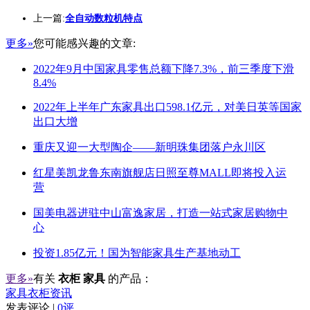
上一篇:
全自动数粒机特点
更多»
您可能感兴趣的文章:
2022年9月中国家具零售总额下降7.3%，前三季度下滑
8.4%
2022年上半年广东家具出口598.1亿元，对美日英等国家
出口大增
重庆又迎一大型陶企——新明珠集团落户永川区
红星美凯龙鲁东南旗舰店日照至尊MALL即将投入运
营
国美电器进驻中山富逸家居，打造一站式家居购物中
心
投资1.85亿元！国为智能家具生产基地动工
更多»
有关
衣柜 家具
的产品：
家具衣柜资讯
发表评论 |
0评