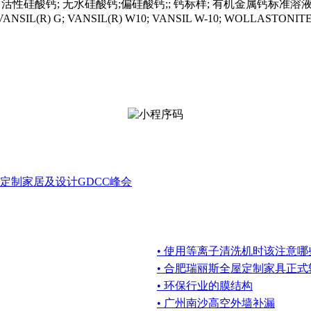
性硅酸钙; 无水硅酸钙;偏硅酸钙;; 钙标样; 有机金属钙标准溶液；英文名称：
W30; VANSIL(R) G; VANSIL(R) W10; VANSIL W-10; WO
业定制家居及设计GDCC峰会
• 使用等离子清洗机时该注意哪
• 合肥瑞丽斯全屋定制家具正
• 环保行业的膜结构
• 广州南沙高空外墙补漏