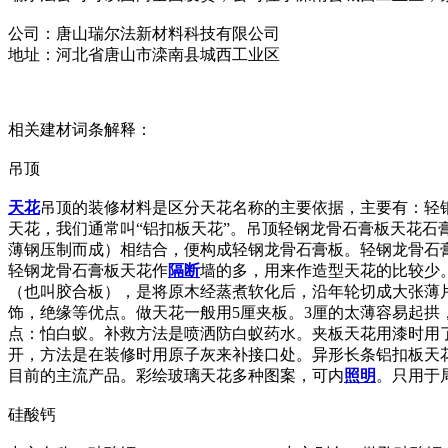
公司：唐山瑞尔法新材料科技有限公司
地址：河北省唐山市滦南县城西工业区
相关建材词条解释：
吊顶
天花
吊顶的装修材料是区分天花名称的主要依据，主要有：轻
天花，我们通常叫“铝扣板天花”。吊顶轻钢龙骨石膏板天花
薄钢压制而成）相结合，便构成轻钢龙骨石膏板。轻钢龙骨石
轻钢龙骨石膏板天花作
隔断
墙的多，用来作造型天花的比较少。
（也叫胶合板），是将原木经蒸煮软化后，沿年轮切成大张薄
饰，绝缘等优点。做天花一般用5厘夹板。3厘的太薄容易起拱
点：怕白蚁。补救方法是喷洒防白蚁药水。夹板天花用漆时用
开，方法是在装修时用原子灰来补接口处。异形长条铝扣板天
目前的主流产品。彩绘玻璃天花多种图案，可内
照明
。只用于
硅酸钙