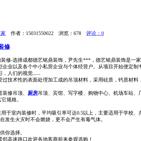
之家
作者：15031550022 浏览：
678
评论：0
装修
网咖装修-选择成都德艺铭鼎装饰，尹先生***，德艺铭鼎装饰是
型企业以及各个中小私营企业与个体经营户。从项目开始便定制
们的视觉......
经过技术性的表面处理加工成的吊顶材料，采用硅质，钙质材料
庭装修吊顶、
厨房
吊顶、宾馆、写字楼、购物中心、机场车站、厂房
制其它规格。
在用于室内装修时，平均吸引率可达0.5以上，主要适用于学校、
，在发生火灾时不会燃烧，更不会产生有毒气体。
案供你选择。
紧邻高速路口欢迎各地客商前来参观选购！