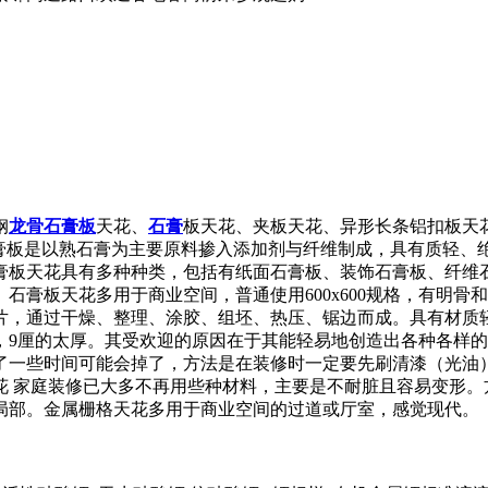
钢
龙骨
石膏板
天花、
石膏
板天花、夹板天花、异形长条铝扣板天
石膏板是以熟石膏为主要原料掺入添加剂与纤维制成，具有质轻、
膏板天花具有多种种类，包括有纸面石膏板、装饰石膏板、纤维
石膏板天花多用于商业空间，普通使用600
x600规格，有明
片，通过干燥、整理、涂胶、组坯、热压、锯边而成。具有材质
，9厘的太厚。其受欢迎的原因在于其能轻易地创造出各种各样
了一些时间可能会掉了，方法是在装修时一定要先刷清漆（光油
花 家庭装修已大多不再用些种材料，主要是不耐脏且容易变形。
局部。金属栅格天花多用于商业空间的过道或厅室，感觉现代。