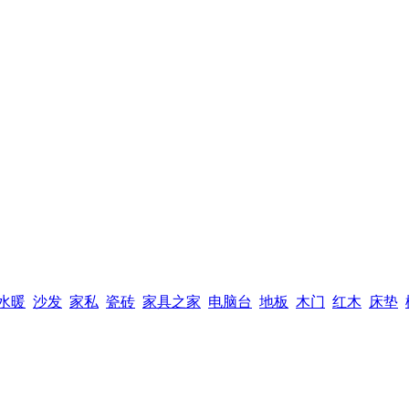
水暖
沙发
家私
瓷砖
家具之家
电脑台
地板
木门
红木
床垫