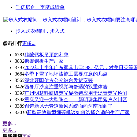
千亿房企一季度成绩单
步入式衣帽间，步入式
点击排行
更多...
678
1
硅酸钙板吊顶的利弊
383
2
搪瓷钢板生产厂家
379
3
2022年上半年广东家具出口598.1亿元，对美日英
366
4
冬季下雪了地坪漆施工需要注意的几点
356
5
湖北襄阳仿古公交站台发货安装
342
6
西餐厅沙发注重视觉与舒适的双重体验
339
7
广州明慧科研级荧光显微镜应用于沥青荧光检测
339
8
重庆又迎一大型陶企——新明珠集团落户永川区
338
9
创诗新风无管道新风系统面向河南招商了
320
10
新型高效重型细碎机该如何选择合适的生产厂家
更多...
更多...
最新视频
更多...