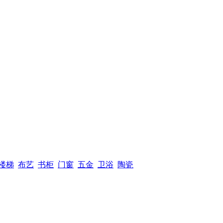
楼梯
布艺
书柜
门窗
五金
卫浴
陶瓷