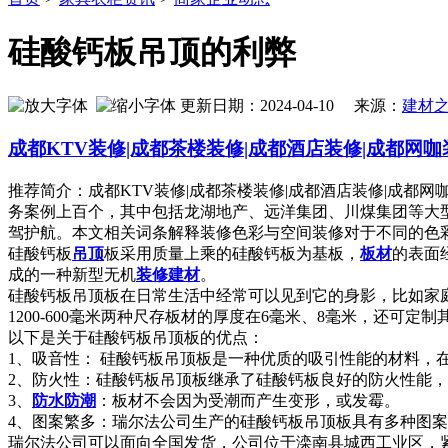
硅酸钙板吊顶的利弊
更新日期：2024-04-10 来源：
建材
成都KTV装修|成都茶楼装修|成都酒店装修|成都网咖
推荐简介：成都KTV装修|成都茶楼装修|成都酒店装修|成都
务案例上百个，其中包括龙湖地产、远洋集团、川煤集团等大
驾护航。本文相关词条解释装修色彩与空间装修对于不同的色彩，人
硅酸钙板
吊顶
板采用质量上乘的硅酸钙板为基板，
板材
的表面
成的一种新型无机
装修
建材
。
硅酸钙板吊顶板在日常生活中经常可以见到它的身影，比如家
1200-600毫米两种尺存板材的厚度在6毫米、8毫米，还可定
以下是关于硅酸钙板吊顶板的优点：
1、吸音性： 硅酸钙板吊顶板是一种优质的吸引性能的材料，
2、防火性：硅酸钙板吊顶板继承了硅酸钙板良好的防火性能
3、
防水
防潮
：板材不会因为受潮而产生变形，或发霉。
4、图案繁多：瑞尔法公司生产的硅酸钙板吊顶板具有多种图
瑞尔法公司可以面向全国发货，公司位于滦南县城西工业区，