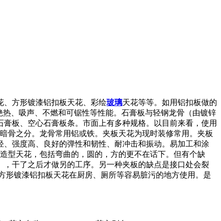
花、方形镀漆铝扣板天花、彩绘
玻璃
天花等等。如用铝扣板做的
绝热、吸声、不燃和可锯性等性能。石膏板与轻钢龙骨（由镀锌
石膏板、空心石膏板条。市面上有多种规格。以目前来看，使用
骨和暗骨之分。龙骨常用铝或铁。夹板天花为现时装修常用。夹板
轻、强度高、良好的弹性和韧性、耐冲击和振动。易加工和涂
的造型天花，包括弯曲的，圆的，方的更不在话下。但有个缺
），干了之后才做另的工序。另一种夹板的缺点是接口处会裂
方形镀漆铝扣板天花在厨房、厕所等容易脏污的地方使用。是