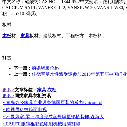
中文名称：硅酸钙CAS NO.：1344-95-2中文别名：微孔硅酸钙; 活
CALCIUM SALT; VANFRE IL-2; VANSIL W-20; VANSIL 
积：2.5×10-8制取：
板材
木板
材、
家具
板材、建筑板材、工程板方、木板料。
打赏
下一篇：
搪瓷钢板价格
上一篇：
佳德宝曼水性漆受邀参加2018年第五届中国门
更多
>
文章标签：
家具
衣柜
更多
>
同类家具衣柜资讯
• 青岛办公家具专业设备德国原装的威力Unicontrol
• 欧视显科技镜面电视
• 不畏风寒-零下20度完成室外牌匾绿植装饰-森海人
• PP PET 眼镜框彩色印刷机械喷墨打印