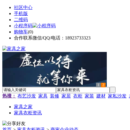
社区中心
手机版
二维码
小程序码
购物车
(
0
)
合作联系微信/QQ/电话：18923733323
1
2
热搜：
布艺沙发
家具
装修
家居
衣柜
家装
建材
家私沙发
家具之家
家具衣柜资讯
首页
>
家具衣柜资讯
>
商家企业动态