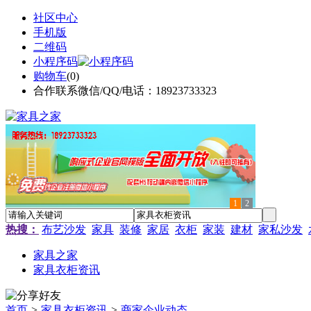
社区中心
手机版
二维码
小程序码
购物车
(
0
)
合作联系微信/QQ/电话：18923733323
1
2
热搜：
布艺沙发
家具
装修
家居
衣柜
家装
建材
家私沙发
家具之家
家具衣柜资讯
首页
>
家具衣柜资讯
>
商家企业动态