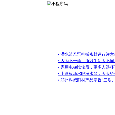
• 潜水渣浆泵机械密封运行注意
• 因为不一样，所以生活大不同..
• 家用电梯比较后，更多人选
• 上派移动水吧净水器，天天
• 郑州科威耐材产品宗旨“三耐