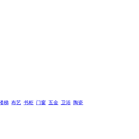
楼梯
布艺
书柜
门窗
五金
卫浴
陶瓷