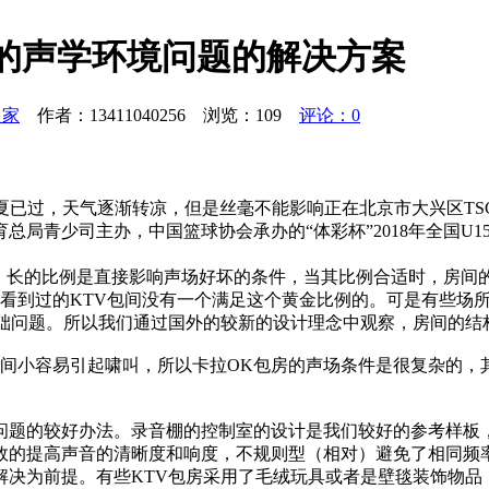
中的声学环境问题的解决方案
之家
作者：13411040256 浏览：
109
评论：0
夏已过，天气逐渐转凉，但是丝毫不能影响正在北京市大兴区TSC
总局青少司主办，中国篮球协会承办的“体彩杯”2018年全国U
、长的比例是直接影响声场好坏的条件，当其比例合适时，房间的
金律"。我们所看到过的KTV包间没有一个满足这个黄金比例的。可是
基础问题。所以我们通过国外的较新的设计理念中观察，房间的结
间小容易引起啸叫，所以卡拉OK包房的声场条件是很复杂的，
题的较好办法。录音棚的控制室的设计是我们较好的参考样板，如美
效的提高声音的清晰度和响度，不规则型（相对）避免了相同频
解决为前提。有些KTV包房采用了毛绒玩具或者是壁毯装饰物品