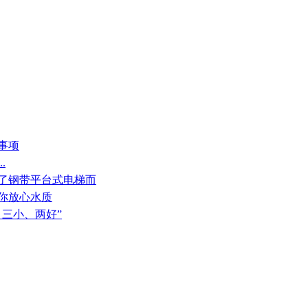
事项
.
择了钢带平台式电梯而
给你放心水质
、三小、两好”