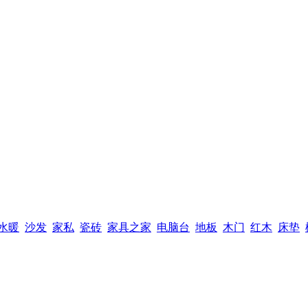
水暖
沙发
家私
瓷砖
家具之家
电脑台
地板
木门
红木
床垫