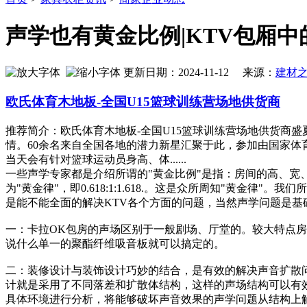
声学也有黄金比例|KTV包厢
更新日期：2024-11-12 来源：
建材
欧氏体育木地板-全国U15篮球训练营场地供货商
推荐简介：欧氏体育木地板-全国U15篮球训练营场地供货商盛
情。60余名来自全国各地的潜力新星汇聚于此，参加由国家体育
当天会有针对篮球运动员身高、体......
一些声学专家都是介绍所谓的"黄金比例"是指：房间的高、宽
为"黄金律"，即0.618:1:1.618.。这是众所周知"黄
是能不能全面的解决KTV各个方面的问题，当然声学问题是
一：卡拉OK包房的声场区别于一般剧场、厅堂的。较大特点房
说什么单一的聚酯纤维吸音板就可以搞定的。
二：装修设计与装饰设计巧妙的结合，是有效的解决声音扩散问
计就是采用了不同落差和扩散体结构，这样的声场结构可以有
具体环境进行分析，将能够破坏声音效果的声学问题从结构上