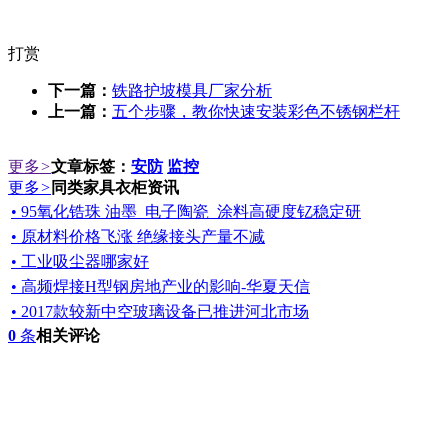
打赏
下一篇：
铁路护坡模具厂家分析
上一篇：
五个步骤，教你快速安装彩色不锈钢栏杆
更多
>
文章标签：
安防
监控
更多
>
同类家具衣柜资讯
• 95氧化锆珠 油墨_电子陶瓷_涂料高硬度钇稳定研
• 原材料价格飞涨 绝缘接头产量不减
• 工业吸尘器哪家好
• 高频焊接H型钢房地产业的影响-华夏天信
• 2017款较新中空玻璃设备已推进河北市场
0
条
相关评论