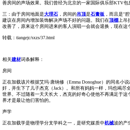
善房间的声场效果。我们曾经为北京的一家国际俱乐部KTV包
三：由于房间地面是
大理石
，房间的
吊顶
是
石膏板
，而且是"
建议在房间内增加装饰解决声场不好的问题。我们在
顶棚
上吊
改善了，原来这个房间进来的客人演唱一会就会退换，现在这
转载：tiangejc/sxzs/37.html
相关
建材
词条解释：
房间
正在加载该片根据艾玛·唐纳修（Emma Donoghue）的
奸，并生下了儿子杰克（Jack）。和所有妈妈一样，玛也竭
世界。不过随着一天天长大，杰克的好奇心使他不再满足于这
界才是最让他们害怕的。
声学
正在加载学是物理学分支学科之一，是研究媒质中
机械
波的产