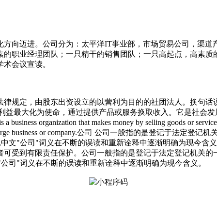
团化方向迈进。公司分为：太平洋IT事业部，市场贸易公司，渠
素的职业经理团队；一只精干的销售团队；一只高起点，高素质
学术会议宣读。
法律规定，由股东出资设立的以营利为目的的社团法人。换句话
人利益最大化为使命，通过提供产品或服务换取收入。它是社会发
ss organization that makes mo
ney by selling goods or servic
: A corporation is a large business or company.公司
中,中文"公司"词义在不断的误读和重新诠释中逐渐明确为现今含
者可受到有限责任保护。公司一般指的是登记于法定登记机关的一类
文"公司"词义在不断的误读和重新诠释中逐渐明确为现今含义。