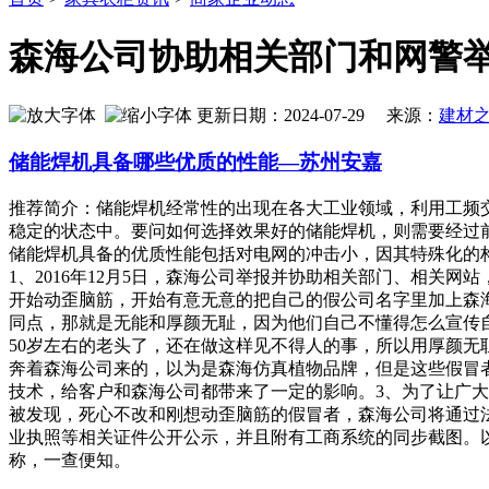
森海公司协助相关部门和网警举
更新日期：2024-07-29 来源：
建材
储能焊机具备哪些优质的性能—苏州安嘉
推荐简介：储能焊机经常性的出现在各大工业领域，利用工频
稳定的状态中。要问如何选择效果好的储能焊机，则需要经过
储能焊机具备的优质性能包括对电网的冲击小，因其特殊化的构造和
1、2016年12月5日，森海公司举报并协助相关部门、相
开始动歪脑筋，开始有意无意的把自己的假公司名字里加上森
同点，那就是无能和厚颜无耻，因为他们自己不懂得怎么宣传
50岁左右的老头了，还在做这样见不得人的事，所以用厚颜无
奔着森海公司来的，以为是森海仿真植物品牌，但是这些假冒
技术，给客户和森海公司都带来了一定的影响。3、为了让广
被发现，死心不改和刚想动歪脑筋的假冒者，森海公司将通过
业执照等相关证件公开公示，并且附有工商系统的同步截图。
称，一查便知。