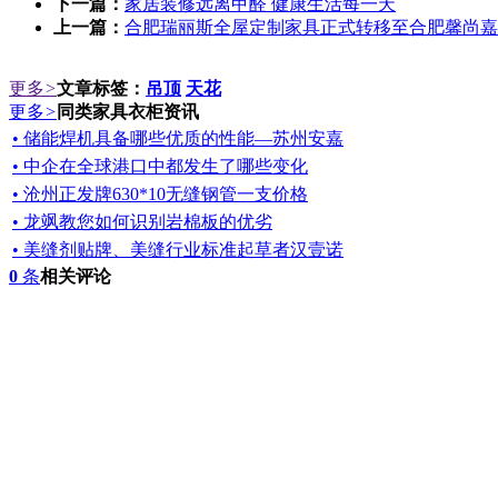
下一篇：
家居装修远离甲醛 健康生活每一天
上一篇：
合肥瑞丽斯全屋定制家具正式转移至合肥馨尚嘉
更多
>
文章标签：
吊顶
天花
更多
>
同类家具衣柜资讯
• 储能焊机具备哪些优质的性能—苏州安嘉
• 中企在全球港口中都发生了哪些变化
• 沧州正发牌630*10无缝钢管一支价格
• 龙飒教您如何识别岩棉板的优劣
• 美缝剂贴牌、美缝行业标准起草者汉壹诺
0
条
相关评论