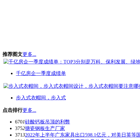
推荐图文
更多...
千亿房企一季度成绩单
步入式衣帽间，步入式
点击排行
更多...
670
1
硅酸钙板吊顶的利弊
375
2
搪瓷钢板生产厂家
371
3
2022年上半年广东家具出口598.1亿元，对美日英