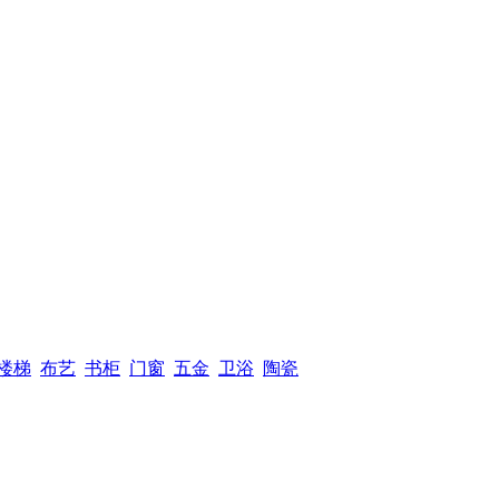
楼梯
布艺
书柜
门窗
五金
卫浴
陶瓷