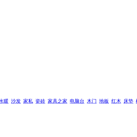
水暖
沙发
家私
瓷砖
家具之家
电脑台
木门
地板
红木
床垫