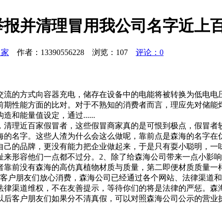
报并清理冒用我公司名字近上百
之家
作者：13390556228 浏览：
107
评论：0
交流的方式向容器充电，储存在设备中的电能将被转换为低电电
前期性能方面的比对。对于不熟知的消费者而言，理应先对储能
能量值设定，通过......
关网站，清理近百家假冒者，这些假冒商家真的是可恨到极点，假冒
海的名字。这些人渣为什么会这么做呢，靠前点是森海的名字在
自己的品牌，更没有能力把企业做起来，于是只有耍小聪明，一
耻来形容他们一点都不过分。2、除了给森海公司带来一点小影
者靠前没有森海的高仿真植物材质与质量，第二即便材质质量一
大客户朋友们放心消费，森海公司已经通过各个网站、法律渠道
法律渠道维权，不在友善提示，等待你们的将是法律的严惩。森
以后客户朋友们如果分不清真假，可以对照森海公司公示的营业