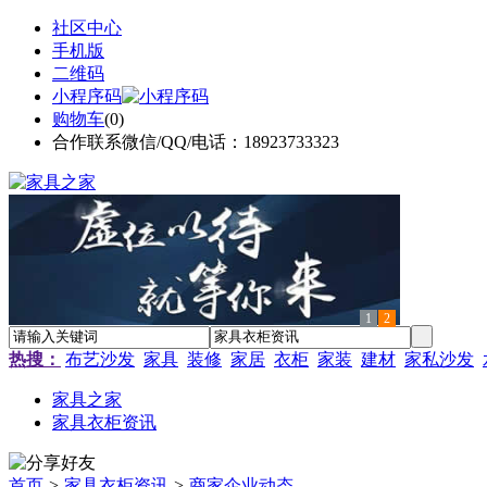
社区中心
手机版
二维码
小程序码
购物车
(
0
)
合作联系微信/QQ/电话：18923733323
1
2
热搜：
布艺沙发
家具
装修
家居
衣柜
家装
建材
家私沙发
家具之家
家具衣柜资讯
首页
>
家具衣柜资讯
>
商家企业动态