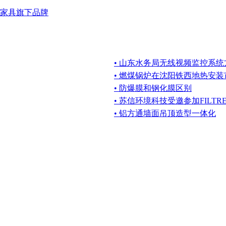
家具旗下品牌
• 山东水务局无线视频监控系统
• 燃煤锅炉在沈阳铁西地热安
• 防爆膜和钢化膜区别
• 苏信环境科技受邀参加FILTREX
• 铝方通墙面吊顶造型一体化