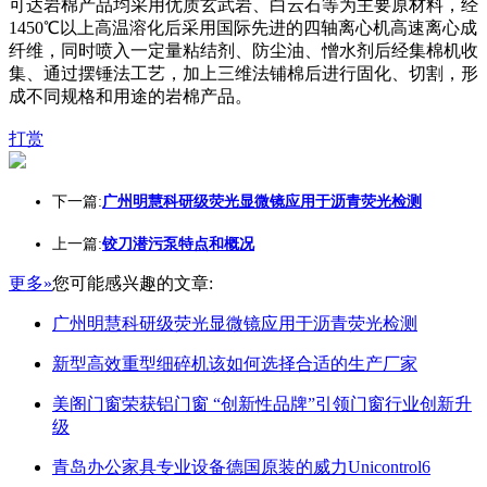
可达岩棉产品均采用优质玄武岩、白云石等为主要原材料，经
1450℃以上高温溶化后采用国际先进的四轴离心机高速离心成
纤维，同时喷入一定量粘结剂、防尘油、憎水剂后经集棉机收
集、通过摆锤法工艺，加上三维法铺棉后进行固化、切割，形
成不同规格和用途的岩棉产品。
打赏
下一篇:
广州明慧科研级荧光显微镜应用于沥青荧光检测
上一篇:
铰刀潜污泵特点和概况
更多»
您可能感兴趣的文章:
广州明慧科研级荧光显微镜应用于沥青荧光检测
新型高效重型细碎机该如何选择合适的生产厂家
美阁门窗荣获铝门窗 “创新性品牌”引领门窗行业创新升
级
青岛办公家具专业设备德国原装的威力Unicontrol6