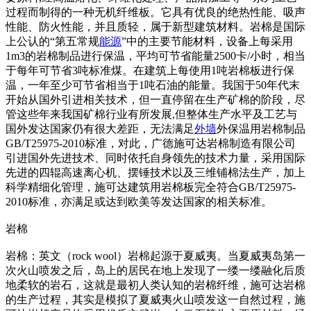
过程而制得的一种无机纤维板。它具有优良的绝热性能、吸声
性能、防火性能，并且质轻，属于新型建筑材料。岩棉是国际
上公认的“第五常规
能源
”中的主要节能材料，设备上每采用
1m3的岩棉制品进行保温，平均可节省能量2500卡/小时，相当
于每年可节省3吨标准煤。在建筑上每使用1吨岩棉板进行保
温，一年至少可节省相当于1吨石油的能量。我国于50年代末
开始从国外引进相关技术，但一直停留在生产矿棉的阶段，尽
管这些年来我国矿棉行业有所发展,但整体生产水平及工艺与
国外发达国家仍有很大差距，无法满足
外墙
外保温用岩棉制品
GB/T25975-2010标准，对此，广德施可达岩棉制造有限公司
引进国外先进技术、同时依托自身领先的技术力量，采用国际
先进的四辊高速离心机、摆锤技术以及三维铺棉法生产，加上
科学精细化管理，施可达建筑用岩棉板完全符合GB/T25975-
2010标准，亦满足或达到欧美等发达国家的相关标准。
岩棉
岩棉：英文（rock wool）岩棉起源于夏威夷。当夏威夷岛第一
次火山喷发之后，岛上的居民在地上发现了一缕一缕融化后质
地柔软的岩石，这就是最初人类认知的岩棉纤维，施可达岩棉
的生产过程，其实是模拟了夏威夷火山喷发这一自然过程，施