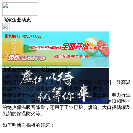
商家企业动态
龙飒教您如何识别岩棉板的优劣
2024-09-30 浏览:
130
龙飒岩棉板是以玄武岩及其它天然矿石等为主要原料，经高温
熔融成纤，加入适量粘结剂，固化加工而制成的。
岩棉板属于保温材料，适用于石油化工、工业设备、电力行业
的绝热保温、吸音降噪，还可使建筑
隔墙
、
幕墙
、屋顶和围护
的绝热保温吸音降噪，还用于工业窑炉、烘箱、大口径储罐及
船舶的保温防火等。
如何判断岩棉板的好坏：